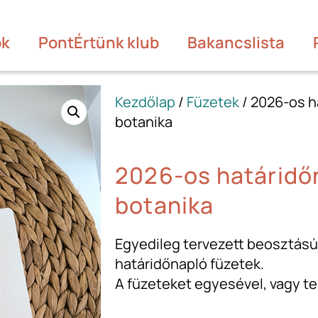
ók
PontÉrtünk klub
Bakancslista
Kezdőlap
/
Füzetek
/ 2026-os h
botanika
2026-os határidőn
botanika
Egyedileg tervezett beosztású
határidőnapló füzetek.
A füzeteket egyesével, vagy te