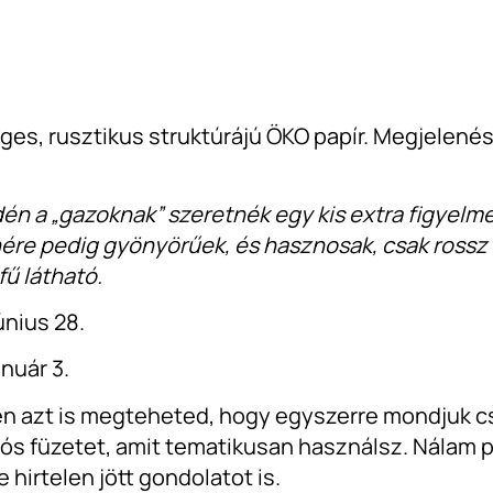
eges, rusztikus struktúrájú ÖKO papír. Megjelené
Idén a „gazoknak” szeretnék egy kis extra figyelm
ére pedig gyönyörűek, és hasznosak, csak rossz 
fű látható.
únius 28.
anuár 3.
en azt is megteheted, hogy egyszerre mondjuk c
álós füzetet, amit tematikusan használsz. Nálam 
 hirtelen jött gondolatot is.