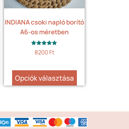
INDIANA csoki napló borító
A6-os méretben
Értékelés:
8200
Ft
5.00
/ 5
Opciók választása