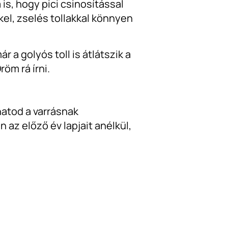
is, hogy pici csinosítással
el, zselés tollakkal könnyen
 a golyós toll is átlátszik a
öm rá írni.
hatod a varrásnak
az előző év lapjait anélkül,