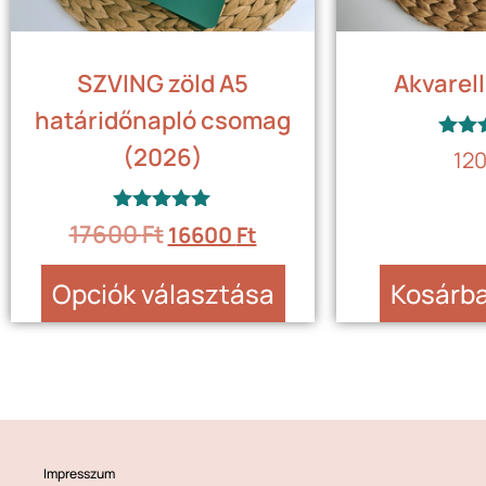
SZVING zöld A5
Akvarell
határidőnapló csomag
(2026)
Érté
12
5
/
Értékelés:
17600
Ft
16600
Ft
5.00
/ 5
Opciók választása
Kosárb
Impresszum