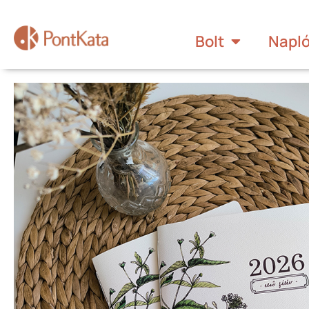
Bolt
Napl