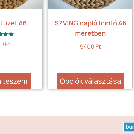
 füzet A6
SZVING napló borító A6
méretben
kelés:
00
Ft
9400
Ft
.00
 5
a teszem
Opciók választása