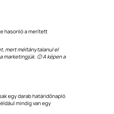
se hasonló a merített
et, mert méltánytalanul el
a marketingjük. 🙂 A képen a
sak egy darab határidőnapló
például mindig van egy