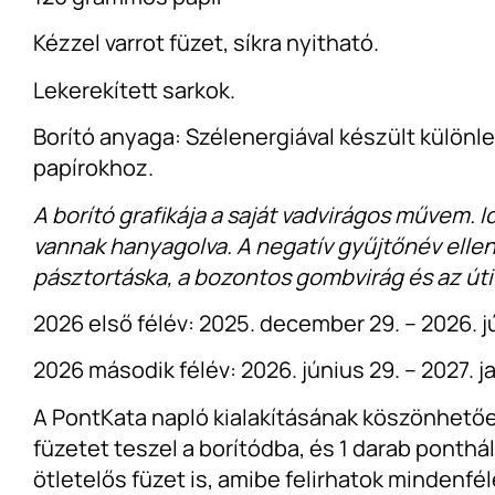
Kézzel varrot füzet, síkra nyitható.
Lekerekített sarkok.
Borító anyaga: Szélenergiával készült különl
papírokhoz.
A borító grafikája a saját vadvirágos művem. 
vannak hanyagolva. A negatív gyűjtőnév ellen
pásztortáska, a bozontos gombvirág és az úti
2026 első félév: 2025. december 29. – 2026. j
2026 második félév: 2026. június 29. – 2027. j
A PontKata napló kialakításának köszönhető
füzetet teszel a borítódba, és 1 darab ponth
ötletelős füzet is, amibe felirhatok mindenféle