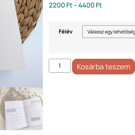
2200
Ft
–
4400
Ft
Félév
Kosárba teszem