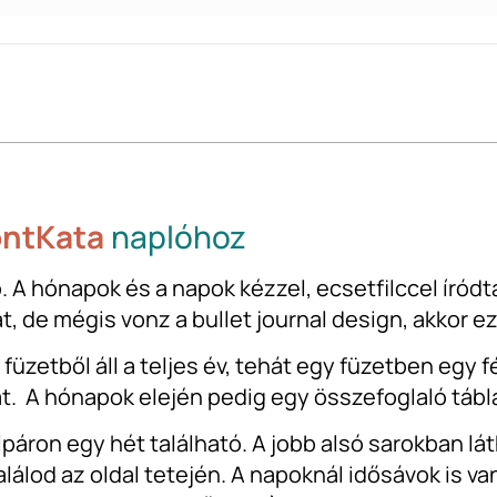
ntKata
naplóhoz
A hónapok és a napok kézzel, ecsetfilccel íródta
 de mégis vonz a bullet journal design, akkor ez
üzetből áll a teljes év, tehát egy füzetben egy f
t. A hónapok elején pedig egy összefoglaló tábláz
páron egy hét található. A jobb alsó sarokban lá
álod az oldal tetején. A napoknál idősávok is van