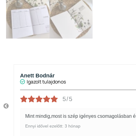
Anett Bodnár
Igazolt tulajdonos
5/5
Mint mindig,most is szép igényes csomagolásban ér
Ennyi idővel ezelőtt: 3 hónap