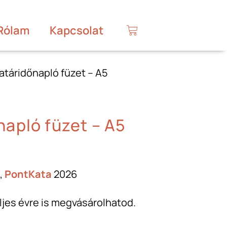
Rólam
Kapcsolat
atáridőnapló füzet – A5
apló füzet – A5
,
PontKata
2026
ljes évre is megvásárolhatod.