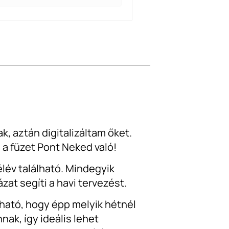
k, aztán digitalizáltam őket.
 a füzet Pont Neked való!
élév található. Mindegyik
at segíti a havi tervezést.
tható, hogy épp melyik hétnél
nak, így ideális lehet