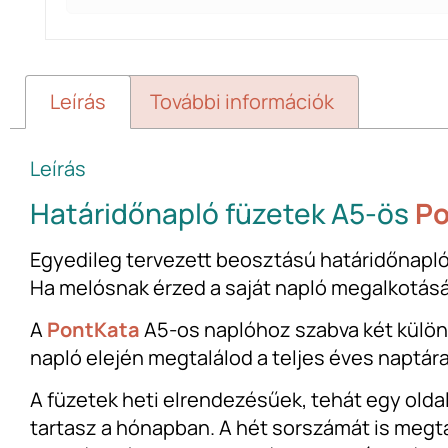
Leírás
További információk
Leírás
Határidőnapló füzetek A5-ös
Po
Egyedileg tervezett beosztású határidőnapló. 
Ha melósnak érzed a saját napló megalkotását,
A
PontKata
A5-os naplóhoz szabva két külön f
napló elején megtalálod a teljes éves naptára
A füzetek heti elrendezésűek, tehát egy oldal
tartasz a hónapban. A hét sorszámát is megtal