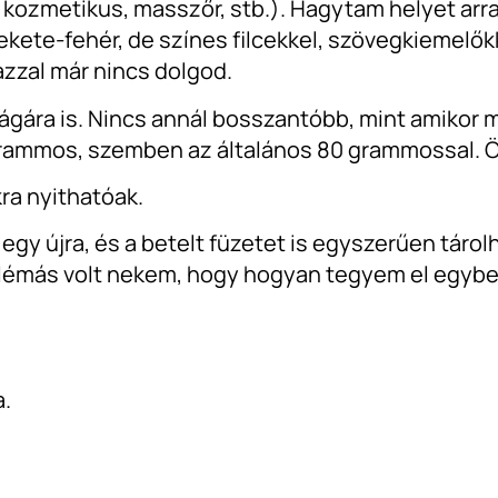
 kozmetikus, masszőr, stb.). Hagytam helyet arra 
kete-fehér, de színes filcekkel, szövegkiemelőkk
azzal már nincs dolgod.
gára is. Nincs annál bosszantóbb, mint amikor már
 grammos, szemben az általános 80 grammossal. Ör
kra nyithatóak.
gy újra, és a betelt füzetet is egyszerűen tárol
lémás volt nekem, hogy hogyan tegyem el egyben 
a.