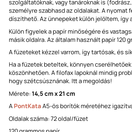
szolgáltatóknak, vagy tanároknak is (fodrász,
személyre szabhasd az oldalakat. A nyomat fe
díszíthető. Az ünnepeket külön jelöltem, így 
Külön figyelek a papír minőségére és vastagsá
másik oldalra. Az általam használt papír 120
A füzeteket kézzel varrom, így tartósak, és sí
Ha a füzetek beteltek, könnyen cserélhetőek e
köszönhetően. A filofax lapoknál mindig prob
hogy szétcsúsznának. Itt a megoldás!
Mérete:
14,5 cm x 21 cm
A
PontKata
A5-ös borítók méretéhez igazítv
Oldalak száma: 72 oldal/füzet
120 grammos papír